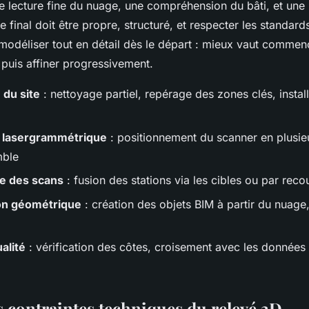
lecture fine du nuage, une compréhension du bâti, et une
e final doit être propre, structuré, et respecter les standards
e modéliser tout en détail dès le départ : mieux vaut commen
 puis affiner progressivement.
 du site
: nettoyage partiel, repérage des zones clés, instal
n lasergrammétrique
: positionnement du scanner en plusieu
mble
e des scans
: fusion des stations via les cibles ou par rec
on géométrique
: création des objets BIM à partir du nuage
alité
: vérification des côtes, croisement avec les données t
s contraintes techniques du relevé 3D