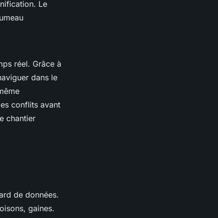
nification. Le
 jumeau
mps réel. Grâce à
naviguer dans le
e même
es conflits avant
e chantier
lard de données.
loisons, gaines.