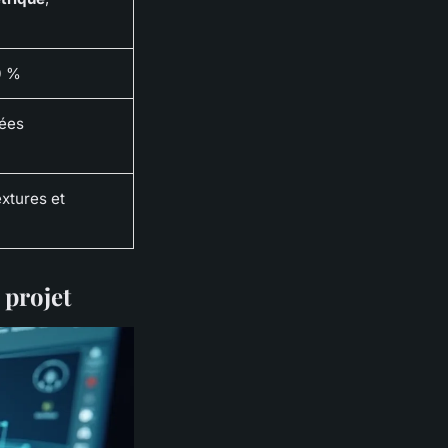
0 %
nées
extures et
 projet