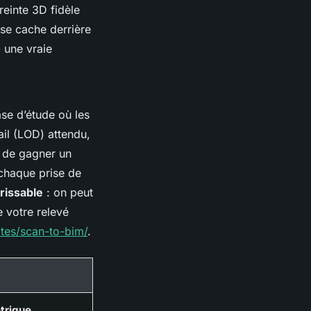
reinte 3D fidèle
 se cache derrière
- une vraie
se d’étude où les
ail (LOD) attendu,
t de gagner un
 chaque prise de
rissable
: on peut
 votre relevé
vites/scan-to-bim/
.
étrique
,