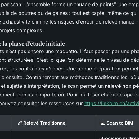
s par scan. L’ensemble forme un “nuage de points”, une emp
oublis de poutres ou de gaines : tout est capté, même ce qui
 exhaustivité élimine les risques d’erreur de relevé manuel 
 projets complexes.
la phase d'étude initiale
s n’est pas encore une maquette. Il faut passer par une pha
t structurées. C’est ici que l’on détermine le niveau de dét
aires, les contraintes d’accès. Une bonne préparation perme
e ensuite. Contrairement aux méthodes traditionnelles, où
et sujette à interprétation, le scan permet un
relevé non pé
moment, depuis n’importe où. Pour maîtriser chaque étape de
pouvez consulter les ressources sur
https://linkbim.ch/acti
📏 Relevé Traditionnel
💻 Scan to BIM
Precision millim