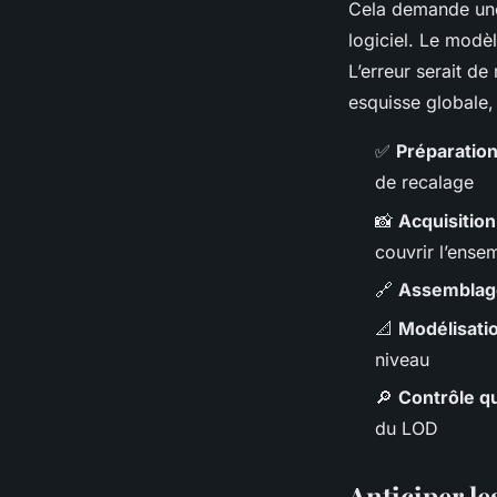
Cela demande une 
logiciel. Le modèl
L’erreur serait d
esquisse globale,
✅
Préparation
de recalage
📸
Acquisitio
couvrir l’ense
🔗
Assemblag
📐
Modélisati
niveau
🔎
Contrôle qu
du LOD
Anticiper le