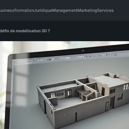
usiness
Formation
Juridique
Management
Marketing
Services
défis de modélisation 3D ?