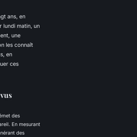
ngt ans, en
r lundi matin, un
ent, une
on les connaît
ts, en
quer ces
évus
 émet des
areil. En mesurant
énérant des