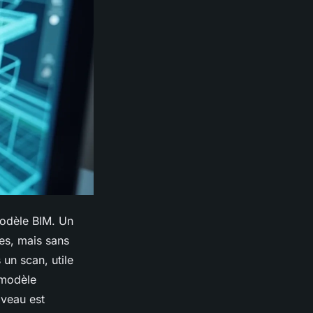
modèle BIM. Un
es, mais sans
 un scan, utile
n modèle
iveau est