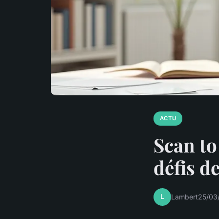
ACTU
Scan to
défis d
L
Lambert
25/03